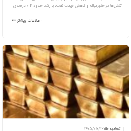
افت و خیز طلا در بازارهای جهانی
تنش‌ها در خاورمیانه و کاهش قیمت نفت، با رشد حدود ۰.۴ درصدی
واگرایی بازار ارز و طلا
...
اطلاعات بیشتر
رئیس اتحادیه اصناف گلستان با هشدار نسبت به ترویج پدیده
غیرقانونی «سپرده‌گذاری طلا» در واحدهای صنفی، گفت: سپردن طلا
به طلافروشی‌ها در قبال وعده دریافت سود، سرمایه شهروندان را در
معرض خطر جدی و نابودی قرار می‌دهد.
کرمانشاه از امروز میزبان نخستین نمایشگاه تخصصی طلا، جواهر، نقره،
گوهرسنگ‌ها و صنایع وابسته است؛رویدادی چهارروزه که فعالان و
برندهای این صنعت از شهرهای مختلف کشور گرد هم آمدند تا تازه‌ترین
مصنوعات، جواهرات و سنگ‌های ارزشمند را به نمایش بگذارند.
نایب‌رئیس اتحادیه طلا و جواهر تهران با اشاره به افت 57 دلاری اونس
جهانی طلا ناشی از تنش های منطقه گفت: کاهش جهانی قیمت طلا،
مستقیماً قیمت‌های داخلی را نیز پایین کشیده است و با وجود ارزان‌تر
شدن طلا، ولی معاملات مصنوعات همچنان در حداقل سطح خود قرا...
در پی افزایش تمایل مردم به خرید ساچمه نقره، کارشناسان علاوه بر
هشدار نسبت به شیوع تقلب ، وجود ناخالصی‌ و تحمیل هزینه‌های
سنگین تعیین عیار به مشتریان، تاکید می‌کنند که هجوم سرمایه‌های
اتحادیه طلا
1405/05/12
خانگی به سمت خرید مواد اولیه، عملاً تیشه به ریشه کارگاه‌های تولی...