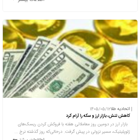
از چهره‌های قدیمی و 20 نفر از چهره‌های جدید صنف طلا و جواهر
هستند.
آرامش پایان هفته ارز
رئیس اتحادیه طلا و جواهر زاهدان با انتقاد از رویه کنونی صدور مجوزها
و نادیده گرفتن ملاحظات امنیتی و تخصصی در مناطق مرزی گفت:
صدور بی‌ضابطه مجوزهای ری‌گیری و آب‌شده‌فروشی در زاهدان، راه را
برای قاچاق سازمان‌یافته و پولشویی طلا هموار کرده و این عملا...
معادله پیچیده طلا؛ رکورد تازه در راه است یا ریزش قیمت؟
نشست مشترک اتحادیه طلا و جواهر و دانشگاه جامع علمی کاربردی در
جهت رشد سطح علمی دانشگاه طلا و جواهر
اونس طلا به مسیر افزایش قیمت بازگشت
مهلت بخشودگی جریمه قانون مالیات بر ارزش افزوده تا 31 تیر تمدید
شد
اتحادیه طلا
1405/05/12
رئیس اتحادیه طلا و جواهر ارومیه از برگزاری دومین نمایشگاه تخصصی
کاهش تنش، بازار ارز و سکه را آرام کرد
طلا، جواهر، نقره، ساعت، گوهرسنگ‌ها، ماشین‌آلات و صنایع وابسته از
‌ بازار ارز در دومین روز معاملاتی هفته با فروکش کردن ریسک‌های
27 تا 30 مردادماه 1405 در محل شرکت نمایشگاه‌های بین‌المللی ارومیه
ژئوپلیتیک، مسیر نزولی در پیش گرفت. درحالی‌که روز گذشته نرخ ...
خبر داد و گفت: رویکرد اصلی این رویداد، تمرکز بر صادر...