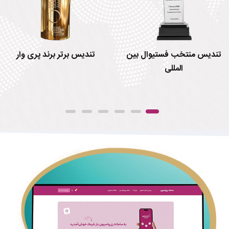
یوال بین
تندیس برتر برند پری وار
نشان زرین استان