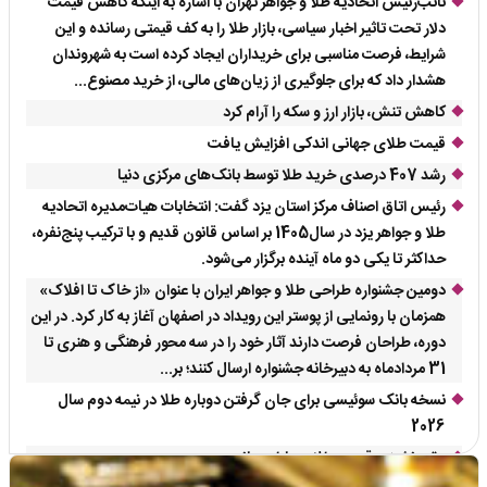
نائب‌رئیس اتحادیه طلا و جواهر تهران با اشاره به اینکه کاهش قیمت
دلار تحت تاثیر اخبار سیاسی، بازار طلا را به کف قیمتی رسانده و این
شرایط، فرصت مناسبی برای خریداران ایجاد کرده است به شهروندان
هشدار داد که برای جلوگیری از زیان‌های مالی، از خرید مصنوع...
کاهش تنش، بازار ارز و سکه را آرام کرد
قیمت طلای جهانی اندکی افزایش یافت
رشد 407 درصدی خرید طلا توسط بانک‌های مرکزی دنیا
رئیس اتاق اصناف مرکز استان یزد گفت: انتخابات هیات‌مدیره اتحادیه
طلا و جواهر یزد در سال1405 بر اساس قانون قدیم و با ترکیب پنج‌نفره،
حداکثر تا یکی دو ماه آینده برگزار می‌شود.
دومین جشنواره طراحی طلا و جواهر ایران با عنوان «از خاک تا افلاک»
همزمان با رونمایی از پوستر این رویداد در اصفهان آغاز به کار کرد. در این
دوره، طراحان فرصت دارند آثار خود را در سه محور فرهنگی و هنری تا
31 مردادماه به دبیرخانه جشنواره ارسال کنند؛ بر...
نسخه بانک سوئیسی برای جان گرفتن دوباره طلا در نیمه دوم سال
2026
عقب‌نشینی قیمت طلا در بازار جهانی