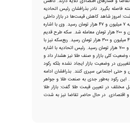
قاضا و فشارهای اقتصادی گلایه دارند. کاهش
ه فاصله بگیرد. نادر بذرافشان رئیس اتحادیه
اشت: امروز شاهد کاهش قیمت‌ها در بازار داخلی
تحت‌تأثیر افت ۲۶ دلاری بهای جهانی اونس و نوسانات نرخ ارز بودیم. هر گرم طلای ۱۸ عیار با کاهش ۵۱ هزار تومانی به ۷ میلیون و ۴۷ هزار تومان رسید. وی با اشاره
به تغییرات قیمت سکه نیز اظهار داشت: سکه تمام بهار آزادی طرح جدید با کاهش ۸۰۰ هزار تومانی به قیمت ۷۸ میلیون و ۲۰۰ هزار تومان معامله شد. سکه طرح قدیم
نیز با ۲۰۰ هزار تومان کاهش به ۷۱ میلیون و ۷۰۰ هزار ریال رسید. همچنین نیم‌سکه ۳۰۰ هزار تومان کاهش داشت و به ۴۲ میلیون و ۳۰۰ هزار تومان رسید. ربع‌سکه نیز با
۱۰۰ هزار تومان کاهش به ۲۴ میلیون و ۷۰۰ هزار تومان و سکه یک گرمی بانک مرکزی با همین مقدار کاهش به ۱۴ میلیون و ۷۰۰ هزار تومان رسید. رئیس اتحادیه با اشاره
 و ۵۰۰ هزار تومان برآورد می‌شود. وی درباره وضعیت کلی بازار و صنف طلا نیز هشدار داد و
غییری در وضعیت بازار ایجاد نشده بلکه رکود
 و حتی اجتماعی سپری کنند. بذرافشان ادامه
ند. این رکود به‌طور جدی به صنعت طلا و جواهر
 مختلف در تعیین قیمت طلا گفت: بازار طلا
ی و اقتصادی. در حال حاضر تقاضا نیز به شدت