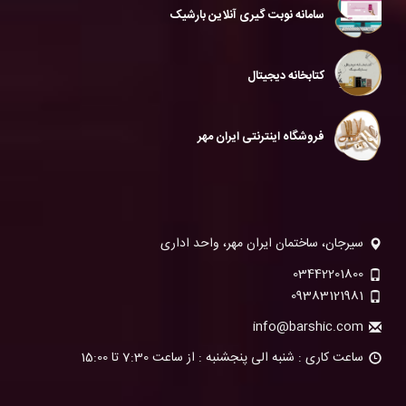
سامانه نوبت گیری آنلاین بارشیک
کتابخانه دیجیتال
فروشگاه اینترنتی ایران مهر
سیرجان، ساختمان ایران مهر، واحد اداری
03442201800
09383121981
info@barshic.com
ساعت کاری : شنبه الی پنجشنبه : از ساعت 7:30 تا 15:00