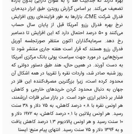
بهره دارند که جذابیت طلا را به عنوان دارایی بدون بازده
تضعیف می‌کند. بر اساس گزارش رویترز، طبق ابزار دیده‌بان
فدرال شرکت CME، بازارها به طور فزاینده‌ای روی افزایش
نرخ بهره فدرال رزرو آمریکا قبل از پایان سال حساب
می‌کنند و ۵۰ درصد احتمال دارد که این افزایش تا دسامبر
رخ دهد. سرمایه‌گذاران اکنون منتظر صورتجلسه آوریل
فدرال رزرو هستند که قرار است هفته جاری منتشر شود تا
سرنخ‌هایی در مورد جهت سیاست پولی بانک مرکزی آمریکا
به دست آورند. در همین حال، هند طبق دستور دولتی که
روز شنبه صادر شد، واردات نقره را تقریبا در همه اشکال آن
محدود کرده است، زیرا بزرگترین مصرف‌کننده این فلز در
جهان به دنبال محدود کردن خریدهای خارجی و کاهش
فشار بر ذخایر ارزی خود است. در بازار سایر فلزات ارزشمند،
هر اونس نقره با ۰.۸ درصد کاهش، به ۷۵ دلار و ۳۸ سنت
رسید. هر اونس پلاتین با ۰.۱ درصد کاهش، به ۱۹۷۲ دلار و
۱۰ سنت رسید و هر اونس پالادیوم ۱.۳ درصد کاهش یافت
و به ۱۳۹۴ دلار و ۷۵ سنت رسید. انتهای پیام منبع: ایسنا