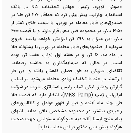
«سوکی کوپر»، رئیس جهانی تحقیقات کالا در بانک
استاندارد چارترد، پیش‌بینی کرد که حداقل ۲۷۰ تن طلا در
صندوق‌های قابل معامله در بورس، با قیمت‌ طلای کمتر از
۴۲۵۰ دلار، در محدوده ضرر دهی قرار دارند و با قیمت ۴۰۰۰
دلار، این میزان به ۲۹۸ تن افزایش خواهد یافت. خروج
سرمایه از صندوق‌های قابل معامله در بورس با پشتوانه طلا
در ماه مه، ۱۶ تن و در هفته اول ژوئن، هفت تن بوده
است. در حالی که سرمایه‌گذاران به حاشیه رفته‌اند،
تقاضای فیزیکی به طور فصلی کاهش یافته و این فلز
ارزشمند در هند با تخفیف زیادی معامله می‌شود. بر اساس
گزارش رویترز، نیکی شیلز، رئیس استراتژی فلزات در شرکت
ام‌کی‌اس پَمپ (MKS Pamp)، انتظار دارد که قیمت طلا
طی چند ماه آینده و قبل از ظهور عوامل و کاتالیزورهای
راهبردی بیشتر، در محدوده مشخصی باقی بماند. انتهای
پیام منبع: ایسنا [اتحادیه هیچگونه مسئولیتی جهت صحت
هرگونه پیش بینی مذکور در این مطلب ندارد]